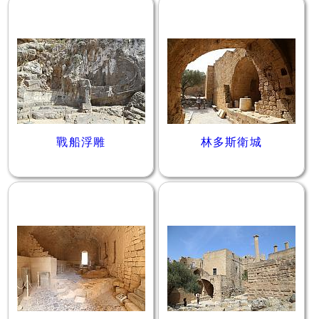
戰船浮雕
林多斯衛城