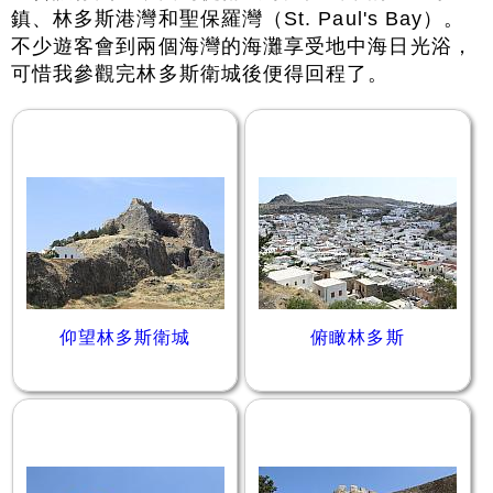
鎮、林多斯港灣和聖保羅灣（St. Paul's Bay）。
不少遊客會到兩個海灣的海灘享受地中海日光浴，
可惜我參觀完林多斯衛城後便得回程了。
仰望林多斯衛城
俯瞰林多斯