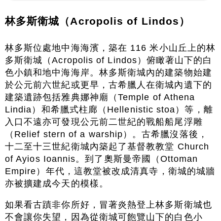
林多斯衛城（Acropolis of Lindos）
林多斯位處地中海海濱，築在 116 米小山丘上的林
多斯衛城（Acropolis of Lindos）俯瞰著山下的白
色小鎮和地中海海岸。林多斯衛城內的建築物始建
於公元前六世紀或更早，古希臘人在衛城內遺下的
建築遺跡包括雅典娜神廟（Temple of Athena
Lindia）和希臘式柱廊（Hellenistic stoa）等，離
入口不遠亦可發現公元前二世紀的戰船船尾浮雕
（Relief stern of a warship）。古希臘沒落後，
十二至十三世紀衛城內築起了基督教教堂 Church
of Ayios Ioannis。到了奧斯曼帝國（Ottoman
Empire）年代，這教堂被改成清真寺，衛城的城牆
亦被擴建成今天的模樣。
如果看古蹟非你所好，冒著炎熱登上林多斯衛城也
不會讓你失望，因為從衛城可飽覽山下的白色小