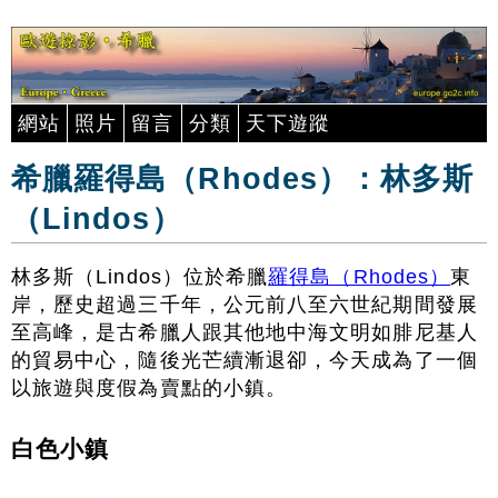
網站
照片
留言
分類
天下遊蹤
希臘羅得島（Rhodes）：林多斯
（Lindos）
林多斯（Lindos）位於希臘
羅得島（Rhodes）
東
岸，歷史超過三千年，公元前八至六世紀期間發展
至高峰，是古希臘人跟其他地中海文明如腓尼基人
的貿易中心，隨後光芒續漸退卻，今天成為了一個
以旅遊與度假為賣點的小鎮。
白色小鎮