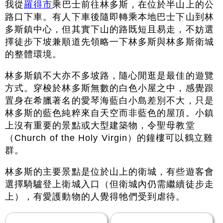
我從
羅得市
乘巴士前往林多斯，在位於半山上的公
路口下車。有人下車後隨即轉乘本地巴士下山到林
多斯鎮中心，但其實下山的路既短且易走，不妨選
擇徒步下坡兼順道先領略一下林多斯與林多斯衛城
的整體環境。
林多斯鎮不大亦不多坡路，隨心閒逛是最佳的遊覽
方式。穿梭於林多斯無數的白色小屋之中，感覺跟
置身在希臘著名的愛琴海藍白小島差別不大，只是
林多斯的藍色純粹來自天空而非藍色的屋頂。小鎮
上沒有重要的景點或大型建築物，令聖母教堂
（Church of the Holy Virgin）的鐘樓可以鶴立雞
群。
林多斯的主要景點是位於山上的衛城，有些遊客會
選擇騎驢登上衛城入口（但衛城內仍需繼續徒步走
上），有愛護動物的人覺得牠們受到虐待。