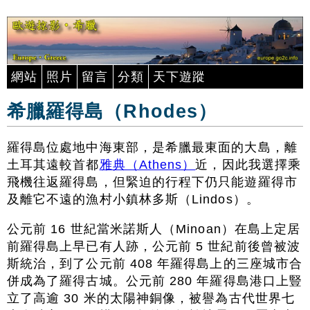
網站
照片
留言
分類
天下遊蹤
希臘羅得島（Rhodes）
羅得島位處地中海東部，是希臘最東面的大島，離
土耳其遠較首都
雅典（Athens）
近，因此我選擇乘
飛機往返羅得島，但緊迫的行程下仍只能遊羅得市
及離它不遠的漁村小鎮林多斯（Lindos）。
公元前 16 世紀當米諾斯人（Minoan）在島上定居
前羅得島上早已有人跡，公元前 5 世紀前後曾被波
斯統治，到了公元前 408 年羅得島上的三座城市合
併成為了羅得古城。公元前 280 年羅得島港口上豎
立了高逾 30 米的太陽神銅像，被譽為古代世界七