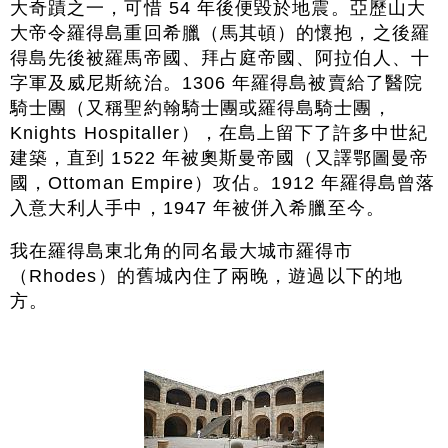
大奇蹟之一，可惜 54 年後便毀於地震。亞歷山大
大帝令羅得島重回希臘（馬其頓）的懷抱，之後羅
得島先後被羅馬帝國、拜占庭帝國、阿拉伯人、十
字軍及威尼斯統治。1306 年羅得島被賣給了醫院
騎士團（又稱聖約翰騎士團或羅得島騎士團，
Knights Hospitaller），在島上留下了許多中世紀
建築，直到 1522 年被奧斯曼帝國（又譯鄂圖曼帝
國，Ottoman Empire）攻佔。1912 年羅得島曾落
入意大利人手中，1947 年被併入希臘至今。
我在羅得島東北角的同名最大城市羅得市
（Rhodes）的舊城內住了兩晚，遊過以下的地
方。