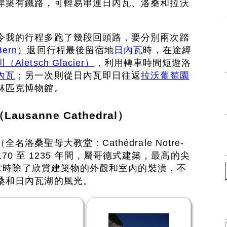
岸築有鐵路，可輕易串連日內瓦、洛桑和拉沃
。
令我的行程多跑了幾段回頭路，要分別兩次踏
ern）
返回行程最後留宿地
日內瓦
時，在途經
Aletsch Glacier）
，利用轉車時間短遊洛
內瓦
；另一次則從日內瓦即日往返
拉沃葡萄園
林匹克博物館。
sanne Cathedral）
洛桑聖母大教堂：Cathédrale Notre-
於 1170 至 1235 年間，屬哥德式建築，最高的尖
大教堂時除了欣賞建築物的外觀和室內的裝潢，不
桑和日內瓦湖的風光。