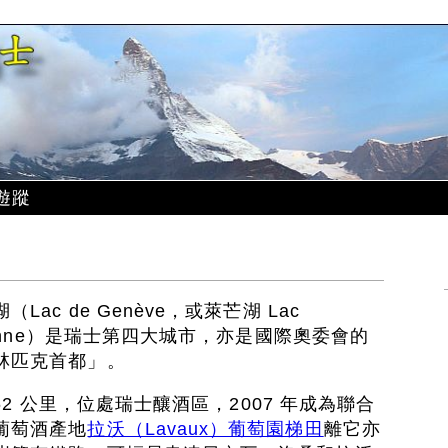
遊蹤
）
c de Genève，或萊芒湖 Lac
sanne）是瑞士第四大城市，亦是國際奧委會的
林匹克首都」。
62 公里，位處瑞士釀酒區，2007 年成為聯合
葡萄酒產地
拉沃（Lavaux）葡萄園梯田
離它亦