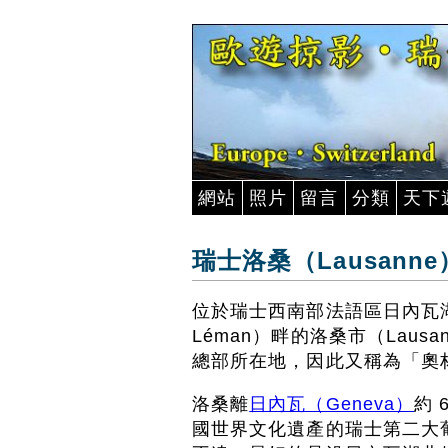
網站
照片
留言
分類
天下
瑞士洛桑（Lausanne
位於瑞士西南部法語區日內瓦湖（La
Léman）畔的洛桑市（Lau
總部所在地，因此又稱為「奧
洛桑離
日內瓦（Geneva）
約 
國世界文化遺產的瑞士第二大