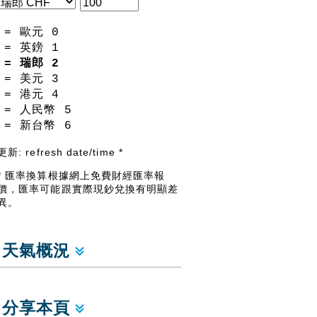
= 歐元
0
= 英鎊
1
= 瑞郎
2
= 美元
3
= 港元
4
= 人民幣
5
= 新台幣
6
更新:
refresh date/time
*
* 匯率換算根據網上免費財經匯率報
價，匯率可能跟實際現鈔兌換有明顯差
異。
天氣概況
分享本頁