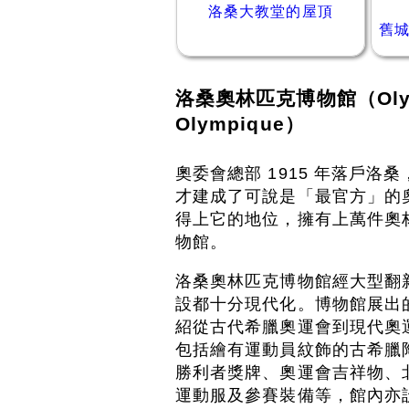
洛桑大教堂的屋頂
舊
洛桑奧林匹克博物館（Olympi
Olympique）
奧委會總部 1915 年落戶洛
才建成了可說是「最官方」的
得上它的地位，擁有上萬件奧
物館。
洛桑奧林匹克博物館經大型翻新
設都十分現代化。博物館展出
紹從古代希臘奧運會到現代奧
包括繪有運動員紋飾的古希臘
勝利者獎牌、奧運會吉祥物、
運動服及參賽裝備等，館內亦