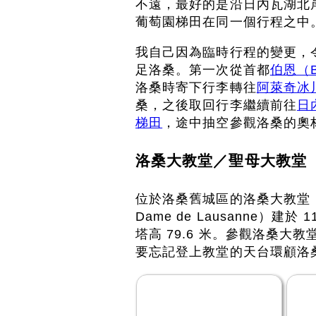
不遠，最好的是沿日內瓦湖北
葡萄園梯田在同一個行程之中
我自己因為臨時行程的變更，
足洛桑。第一次從首都
伯恩（B
洛桑時寄下行李轉往
阿萊奇冰川（
桑，之後取回行李繼續前往
日
梯田
，途中抽空參觀洛桑的奧
洛桑大教堂／聖母大教堂（Lau
位於洛桑舊城區的洛桑大教堂（全名
Dame de Lausanne）建
塔高 79.6 米。參觀洛桑
要忘記登上教堂的天台環顧洛