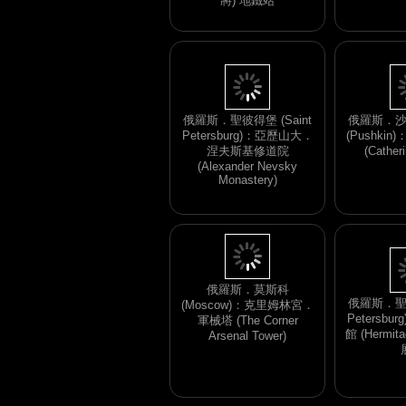
將) 地鐵站
俄羅斯．聖彼得堡 (Saint
俄羅斯．沙
Petersburg)：亞歷山大．
(Pushki
涅夫斯基修道院
(Cather
(Alexander Nevsky
Monastery)
俄羅斯．聖彼
Petersb
俄羅斯．莫斯科
館 (Hermit
(Moscow)：克里姆林宮．
軍械塔 (The Corner
Arsenal Tower)