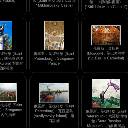
e Palace)
宮 (Saint Michael's Castle
館．《靜物與窗簾》
/ Mikhailovsky Castle)
("Still Life with a Curtain")
俄羅斯．莫斯科
(Moscow)：聖巴素教堂
得堡 (Saint
俄羅斯．聖彼得堡 (Saint
(St. Basil's Cathedral)
urg)：曙光號巡洋
Petersburg)：Stroganov
r Aurora) 對面的
Palace
裡的雕像
得堡 (Saint
俄羅斯．聖彼得堡 (Saint
g)：Stroganov
Petersburg)：瓦西里島
俄羅斯．聖彼得堡 (Saint
ce 內的油畫
(Vasilyevsky Island)．港
Petersburg)：俄羅斯博物
口設施
館 (State Russian
Museum)．抽象畫展品